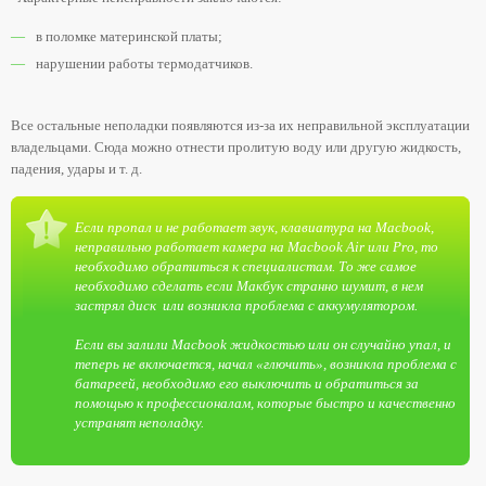
в поломке материнской платы;
нарушении работы термодатчиков.
Все остальные неполадки появляются из-за их неправильной эксплуатации
владельцами. Сюда можно отнести пролитую воду или другую жидкость,
падения, удары и т. д.
Если пропал и не работает звук, клавиатура на Macbook,
неправильно работает камера на Macbook Air или Pro, то
необходимо обратиться к специалистам. То же самое
необходимо сделать если Макбук странно шумит, в нем
застрял диск или возникла проблема с аккумулятором.
Если вы залили Macbook жидкостью или он случайно упал, и
теперь не включается, начал «глючить», возникла проблема с
батареей, необходимо его выключить и обратиться за
помощью к профессионалам, которые быстро и качественно
устранят неполадку.