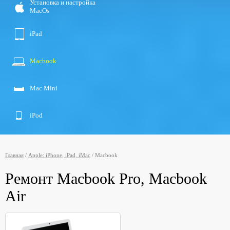
Установка и настройка
MacOs
iPad
Macbook
Мac Мini
iPod
Главная
/
Apple: iPhone, iPad, iMac
/
Macbook
Ремонт Macbook Pro, Macbook
Air