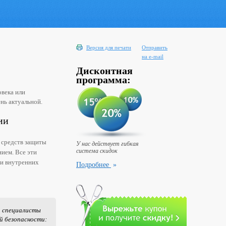
Версия для печати
Отправить
на e-mail
Дисконтная
программа:
овека или
нь актуальной.
ии
 средств защиты
У нас действует гибкая
система скидок
нием. Все эти
 и внутренних
Подробнее
»
и специалисты
й безопасности: