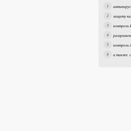
антивирус
защиту кан
контроль 
разгранич
контроль 
а также с