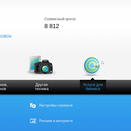
Сервисный центр:
8 812
нтакты
нов,
Другая
Услуги для
нов
техника
бизнеса
Настройка серверов
Реклама в интернете