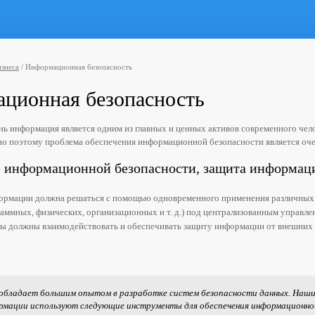
изнеса
/
Информационная безопасность
ционная безопасность
ь информация является одним из главных и ценных активов современного чел
но поэтому проблема обеспечения информационной безопасности является оче
 информационной безопасности, защита информац
ормации должна решаться с помощью одновременного применения различных
аммных, физических, организационных и т. д.) под централизованным управле
ы должны взаимодействовать и обеспечивать защиту информации от внешних
обладает большим опытом в разработке систем безопасности данных. Наш
рмации используют следующие инструменты для обеспечения информационно