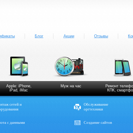
ификаты
Блог
Акции
Отзывы
Ко
Apple: iPhone,
Муж на час
Ремонт телефо
iPad, iMac
КПК, смартфо
нтаж сетей и
Обслуживание
орудования
оргтехники
бота с данными
Создание сайтов