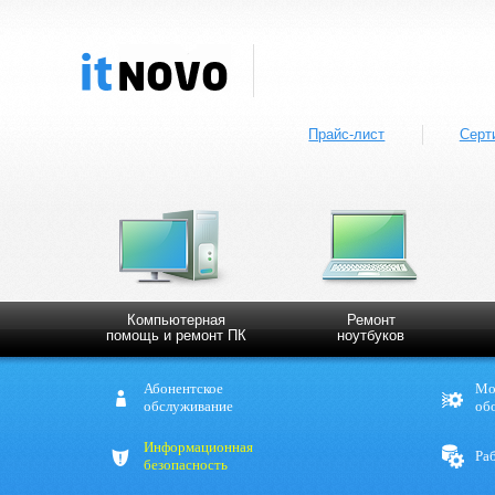
Прайс-лист
Серт
Компьютерная
Ремонт
помощь и ремонт ПК
ноутбуков
Абонентское
Мо
обслуживание
об
Информационная
Ра
безопасность