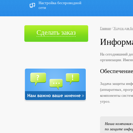
Настройка беспроводной
сети
Главная
/
Услуги для б
Сделать заказ
Информа
На сегодняшний ден
организации. Имен
Обеспечение
Задача защиты инф
(аппаратных, прогр
компоненты систем
угроз.
Наша компания 
по защите инфо