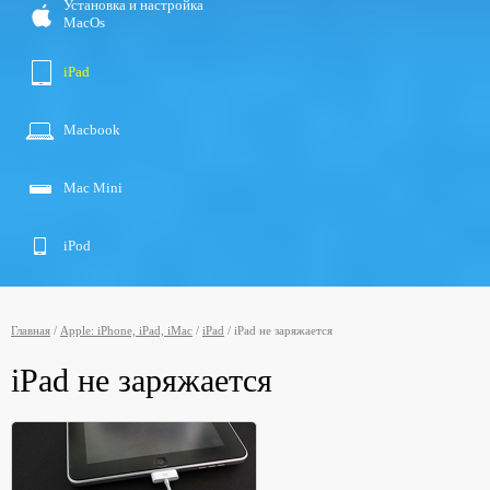
Установка и настройка
MacOs
iPad
Macbook
Мac Мini
iPod
Главная
/
Apple: iPhone, iPad, iMac
/
iPad
/
iPad не заряжается
iPad не заряжается