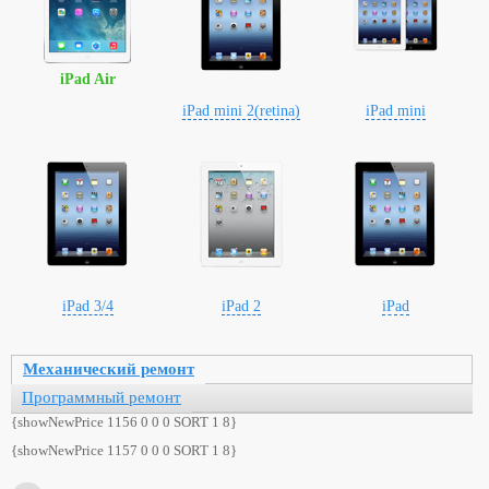
iPad Air
iPad mini 2(retina)
iPad mini
iPad 3/4
iPad 2
iPad
Механический ремонт
Программный ремонт
{showNewPrice 1156 0 0 0 SORT 1 8}
{showNewPrice 1157 0 0 0 SORT 1 8}