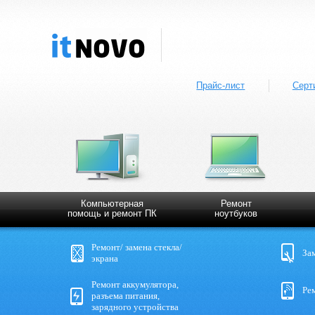
Прайс-лист
Серт
Компьютерная
Ремонт
помощь и ремонт ПК
ноутбуков
Ремонт/ замена стекла/
За
экрана
Ремонт аккумулятора,
Рем
разъема питания,
зарядного устройства