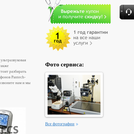
>
 ультразвуковая
Фото сервиса:
также
стоит разбирать
ефонов Pantech-
озвоните нам и мы
Все фотографии