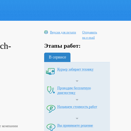
Версия для печати
Отправить
на e-mail
ch-
Этапы работ:
В сервисе
Курьер забирает технику
Проводим бесплатную
диагностику
Называем стоимость работ
Вы принимаете решение
е компании