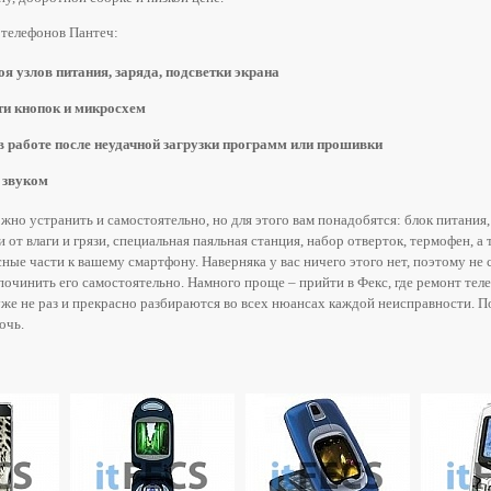
телефонов Пантеч:
оя узлов питания, заряда, подсветки экрана
ти кнопок и микросхем
в работе после неудачной загрузки программ или прошивки
 звуком
жно устранить и самостоятельно, но для этого вам понадобятся: блок питания,
 от влаги и грязи, специальная паяльная станция, набор отверток, термофен, а 
ные части к вашему смартфону. Наверняка у вас ничего этого нет, поэтому не 
починить его самостоятельно. Намного проще – прийти в Фекс, где ремонт тел
уже не раз и прекрасно разбираются во всех нюансах каждой неисправности. П
очь.