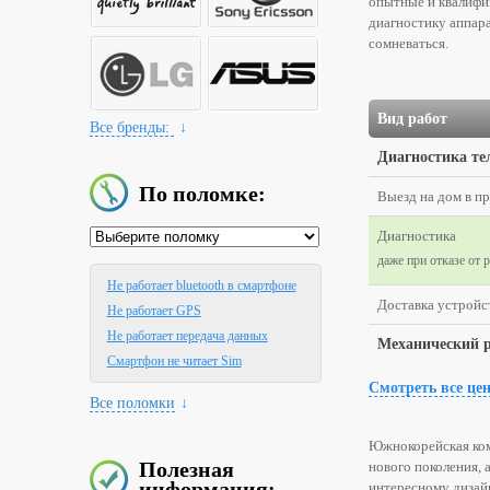
опытные и квалифи
диагностику аппара
сомневаться.
Вид работ
Все бренды:
↓
Диагностика т
По поломке:
Выезд на дом в п
Диагностика
даже при отказе от 
Не работает bluetooth в смартфоне
Доставка устройст
Не работает GPS
Не работает передача данных
Механический 
Смартфон не читает Sim
Смотреть все це
Все поломки
↓
Южнокорейская ком
Полезная
нового поколения, 
информация:
интересному дизайн