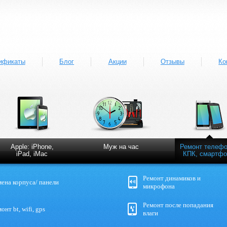
ификаты
Блог
Акции
Отзывы
Ко
Apple: iPhone,
Муж на час
Ремонт телефо
iPad, iMac
КПК, смартфо
Ремонт динамиков и
мена корпуса/ панели
микрофона
Ремонт после попадания
онт bt, wifi, gps
влаги