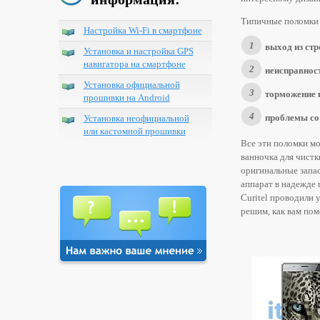
Типичные поломки 
Настройка Wi-Fi в смартфоне
выход из стр
Установка и настройка GPS
навигатора на смартфоне
неисправнос
Установка официальной
торможение 
прошивки на Android
проблемы со
Установка неофициальной
или кастомной прошивки
Все эти поломки мо
ванночка для чистки
оригинальные запас
аппарат в надежде 
Curitel проводили 
решим, как вам пом