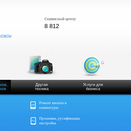
Сервисный центр:
8 812
нтакты
нов,
Другая
Услуги для
нов
техника
бизнеса
Ремонт кнопок и
клавиатуры
Прошивка, русификация,
настройка