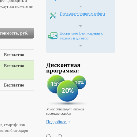
щее проводить и
услуг вы можете не
Специалист проводит работы
тоимость, руб.
Доставляем Вам исправную
технику и договор
Бесплатно
Дисконтная
Бесплатно
программа:
Бесплатно
У нас действует гибкая
система скидок
Подробнее
»
ов, смартфонов
ногом благодаря