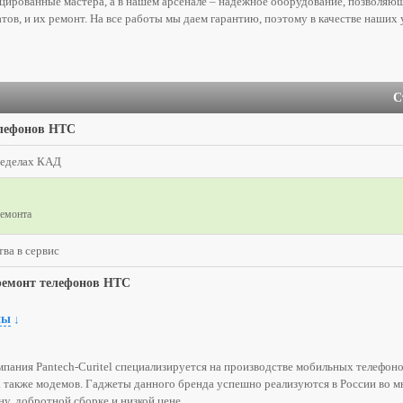
цированные мастера, а в нашем арсенале – надежное оборудование, позволяю
тов, и их ремонт. На все работы мы даем гарантию, поэтому в качестве наших 
С
елефонов HTC
ределах КАД
ремонта
ва в сервис
ремонт телефонов HTC
ны
↓
пания Pantech-Curitel специализируется на производстве мобильных телефон
а также модемов. Гаджеты данного бренда успешно реализуются в России во м
у, добротной сборке и низкой цене.