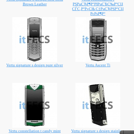
Brown Leather
РЅРµСЂР¶Р°РІРµСЋС‰Р°СЏ
СЃС‚Р°Р»СЊ С‡РµСЂРЅР°СЏ
РєРѕР¶Р°
Vertu signature s design pure silver
Vertu Ascent Ti
Vertu constellation t candy mint
Vertu signature s design stainless