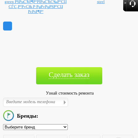
green РЅРµСЂР¶Р°РІРµСЋС‰Р°СЏ
steel
>
СЃС‚Р°Р»СЊ Р·РµР»РµРЅР°СЏ
РєРѕР¶Р°
Сделать заказ
Узнай стоимость ремонта
Бренды: