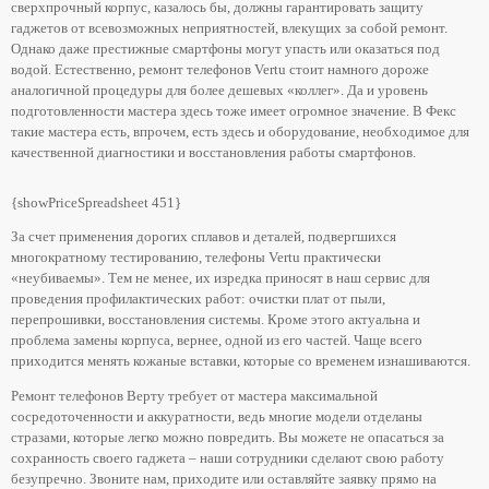
сверхпрочный корпус, казалось бы, должны гарантировать защиту
гаджетов от всевозможных неприятностей, влекущих за собой ремонт.
Однако даже престижные смартфоны могут упасть или оказаться под
водой. Естественно, ремонт телефонов Vertu стоит намного дороже
аналогичной процедуры для более дешевых «коллег». Да и уровень
подготовленности мастера здесь тоже имеет огромное значение. В Фекс
такие мастера есть, впрочем, есть здесь и оборудование, необходимое для
качественной диагностики и восстановления работы смартфонов.
{showPriceSpreadsheet 451}
За счет применения дорогих сплавов и деталей, подвергшихся
многократному тестированию, телефоны Vertu практически
«неубиваемы». Тем не менее, их изредка приносят в наш сервис для
проведения профилактических работ: очистки плат от пыли,
перепрошивки, восстановления системы. Кроме этого актуальна и
проблема замены корпуса, вернее, одной из его частей. Чаще всего
приходится менять кожаные вставки, которые со временем изнашиваются.
Ремонт телефонов Верту требует от мастера максимальной
сосредоточенности и аккуратности, ведь многие модели отделаны
стразами, которые легко можно повредить. Вы можете не опасаться за
сохранность своего гаджета – наши сотрудники сделают свою работу
безупречно. Звоните нам, приходите или оставляйте заявку прямо на